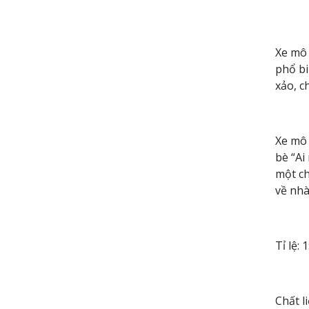
Xe mô 
phổ bi
xảo, c
Xe mô 
bè “Ai
một ch
về nhà
Tỉ lệ: 
Chất l