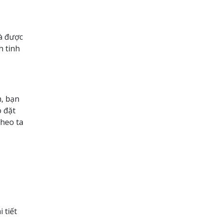
và được
h tinh
n, bạn
ó đặt
theo ta
 tiết