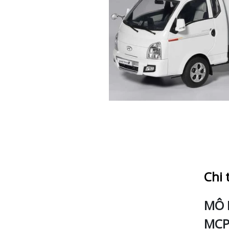
Chi 
MÔ 
MCP