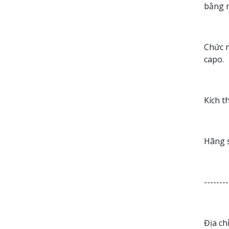
bằng 
Chức n
capo.
Kích t
Hãng 
--------
Địa ch