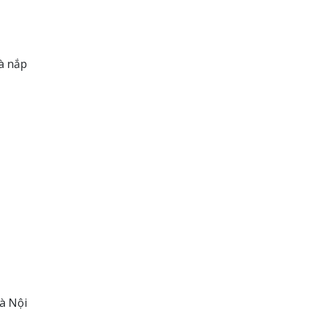
à nắp
à Nội