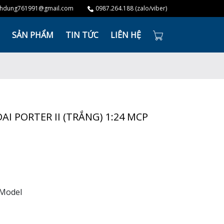
hdung761991@gmail.com
0987.264.188 (zalo/viber)
SẢN PHẨM
TIN TỨC
LIÊN HỆ
I PORTER II (TRẮNG) 1:24 MCP
 Model