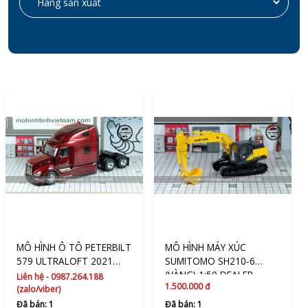
MÔ HÌNH Ô TÔ PETERBILT
MÔ HÌNH MÁY XÚC
579 ULTRALOFT 2021
SUMITOMO SH210-6
(ĐỎ) 1:32 DIECAST
(VÀNG) 1:50 DEALER
Liên hệ - 0987.264.188
1.500.000 đ
MASTERS
(zalo/viber)
Đã bán: 1
Đã bán: 1