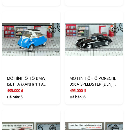
MÔ HÌNH Ô TÔ BMW
MÔ HÌNH Ô TÔ PORSCHE
ISETTA (XANH) 1:18
356A SPEEDSTER (ĐEN)
WELLY
1:24 WELLY
495.000 đ
495.000 đ
Đã bán: 5
Đã bán: 6