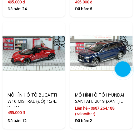
1:24 WELLY
STATION WAGON 1967
495.000 đ
495.000 đ
(XANH) 1:24 WELLY
Đã bán: 24
Đã bán: 6
MÔ HÌNH Ô TÔ BUGATTI
MÔ HÌNH Ô TÔ HYUNDAI
W16 MISTRAL (ĐỎ) 1:24
SANTAFE 2019 (XANH)
WELLY
1:18 DEALER
Liên hệ - 0987.264.188
495.000 đ
(zalo/viber)
Đã bán: 12
Đã bán: 2