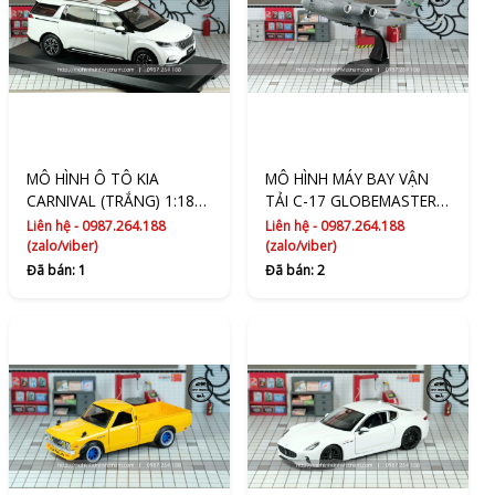
MÔ HÌNH Ô TÔ KIA
MÔ HÌNH MÁY BAY VẬN
CARNIVAL (TRẮNG) 1:18
TẢI C-17 GLOBEMASTER III
DEALER EDITION
CỦA KHÔNG QUÂN HOA
Liên hệ - 0987.264.188
Liên hệ - 0987.264.188
KỲ (GHI) 1:200 AMER
(zalo/viber)
(zalo/viber)
Đã bán: 1
Đã bán: 2