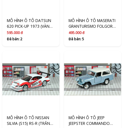
MÔ HÌNH Ô TÔ DATSUN
MÔ HÌNH Ô TÔ MASERATI
620 PICK-UP 1973 (VÀNG)
GRANTURISMO FOLGORE
1:24 MAISTO
2023 (TRẮNG) 1:24 WELLY
595.000 đ
495.000 đ
Đã bán: 2
Đã bán: 5
MÔ HÌNH Ô TÔ NISSAN
MÔ HÌNH Ô TÔ JEEP
SILVIA (S15) RS-R (TRẮNG)
JEEPSTER COMMANDO