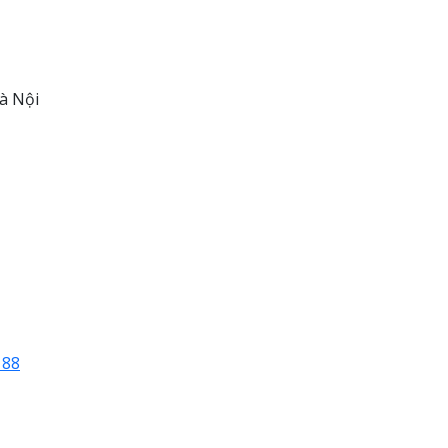
à Nội
188