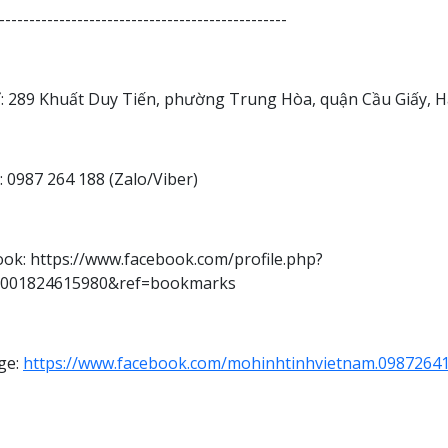
------------------------------------------------
ỉ: 289 Khuất Duy Tiến, phường Trung Hòa, quận Cầu Giấy, H
 0987 264 188 (Zalo/Viber)
ok: https://www.facebook.com/profile.php?
0001824615980&ref=bookmarks
ge:
https://www.facebook.com/mohinhtinhvietnam.0987264