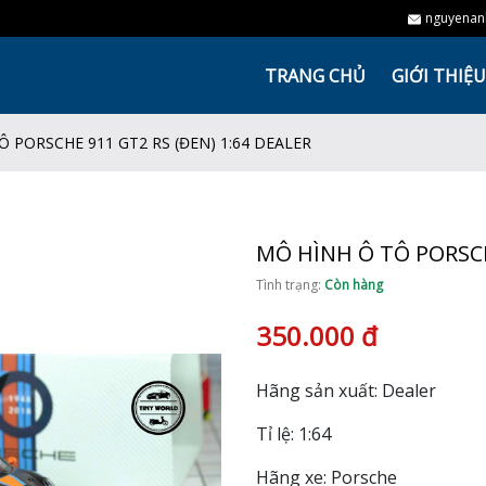
nguyenan
TRANG CHỦ
GIỚI THIỆU
Ô PORSCHE 911 GT2 RS (ĐEN) 1:64 DEALER
MÔ HÌNH Ô TÔ PORSCH
Tình trạng:
Còn hàng
350.000 đ
Hãng sản xuất: Dealer
Tỉ lệ: 1:64
Hãng xe: Porsche