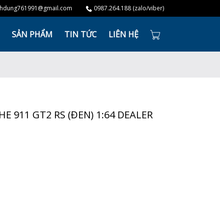
hdung761991@gmail.com
0987.264.188 (zalo/viber)
SẢN PHẨM
TIN TỨC
LIÊN HỆ
E 911 GT2 RS (ĐEN) 1:64 DEALER