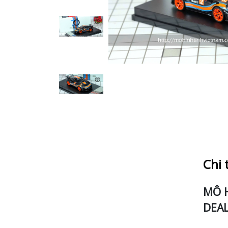
Chi 
MÔ H
DEA