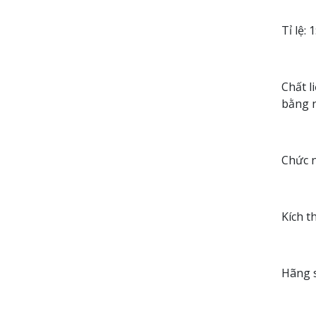
Tỉ lệ: 
Chất l
bằng 
Chức n
Kích t
Hãng s