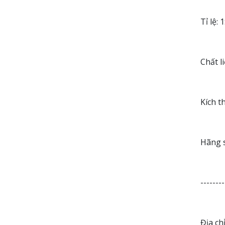
Tỉ lệ: 
Chất l
Kích t
Hãng 
--------
Địa ch