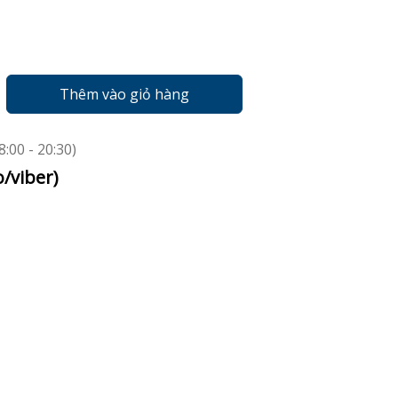
Thêm vào giỏ hàng
:00 - 20:30)
o/viber)