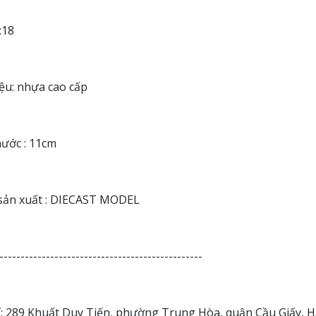
1:18
iệu: nhựa cao cấp
hước : 11cm
sản xuất : DIECAST MODEL
------------------------------------------------
ỉ: 289 Khuất Duy Tiến, phường Trung Hòa, quận Cầu Giấy, H