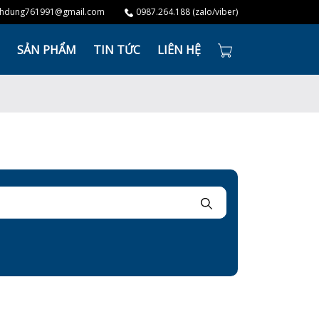
hdung761991@gmail.com
0987.264.188 (zalo/viber)
SẢN PHẨM
TIN TỨC
LIÊN HỆ