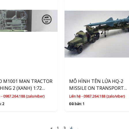
O M1001 MAN TRACTOR
MÔ HÌNH TÊN LỬA HQ-2
HING 2 (XANH) 1:72
MISSILE ON TRANSPORT
OGE MODELCOLLECT
TRAILER (XANH) TRUMPET
 - 0987.264.188 (zalo/viber)
Liên hệ - 0987.264.188 (zalo/viber)
: 2
Đã bán: 1
«
1
3
4
»