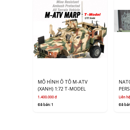
MÔ HÌNH Ô TÔ M-ATV
NAT
(XANH) 1:72 T-MODEL
PERS
SOM
1.400.000 đ
Liên hệ
Đã bán: 1
Đã bán