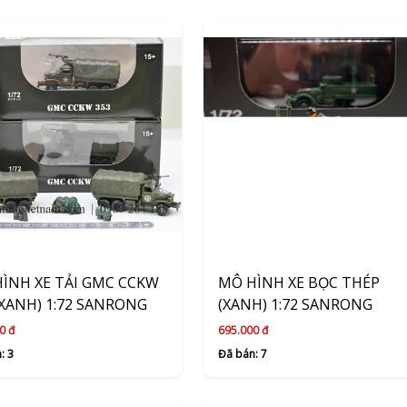
ÌNH XE TẢI GMC CCKW
MÔ HÌNH XE BỌC THÉP
(XANH) 1:72 SANRONG
(XANH) 1:72 SANRONG
0 đ
695.000 đ
: 3
Đã bán: 7