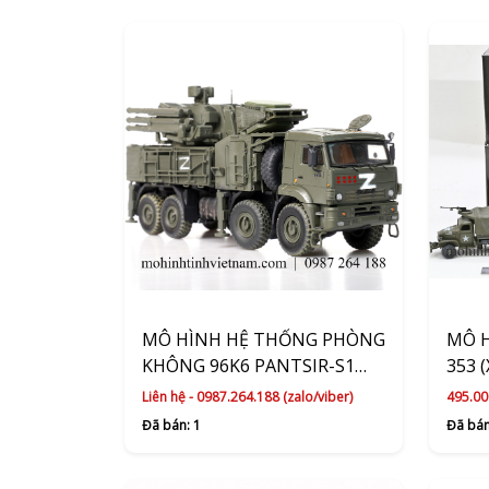
MÔ HÌNH HỆ THỐNG PHÒNG
MÔ H
KHÔNG 96K6 PANTSIR-S1
353 
(XANH) 1:72 PANZERKAMPF
Liên hệ - 0987.264.188 (zalo/viber)
495.00
Đã bán: 1
Đã bán