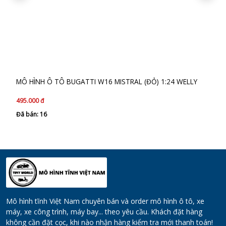
MÔ HÌNH Ô TÔ LAMBORGHINI MURCIELAGO HYPER SPEC
20TH ANNIVERSARY (BẠC) 1:24 JADA
645.000 đ
Đã bán: 16
Mô hình tĩnh Việt Nam chuyên bán và order mô hình ô tô, xe
máy, xe công trình, máy bay... theo yêu cầu. Khách đặt hàng
không cần đặt cọc, khi nào nhận hàng kiểm tra mới thanh toán!