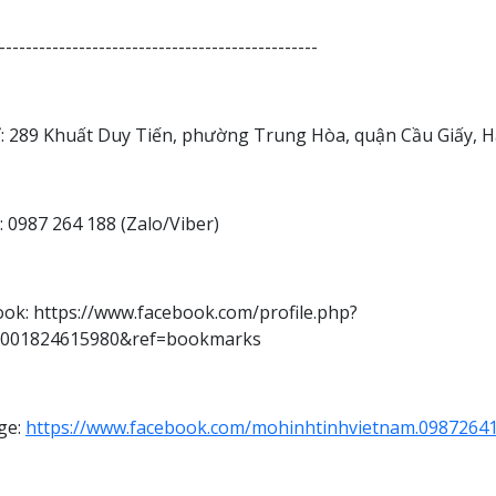
------------------------------------------------
ỉ: 289 Khuất Duy Tiến, phường Trung Hòa, quận Cầu Giấy, H
 0987 264 188 (Zalo/Viber)
ok: https://www.facebook.com/profile.php?
0001824615980&ref=bookmarks
ge:
https://www.facebook.com/mohinhtinhvietnam.0987264