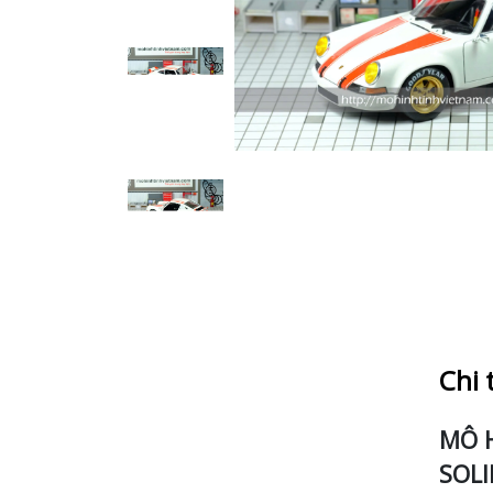
Chi 
MÔ H
SOL