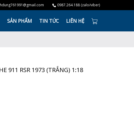
hdung761991@gmail.com
0987.264.188 (zalo/viber)
SẢN PHẨM
TIN TỨC
LIÊN HỆ
E 911 RSR 1973 (TRẮNG) 1:18