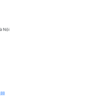
à Nội
188