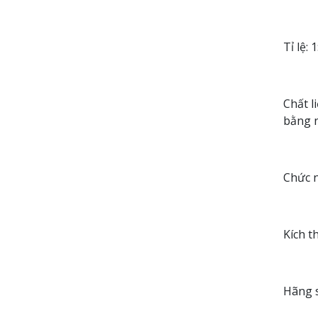
Tỉ lệ: 
Chất l
bằng 
Chức n
Kích t
Hãng s