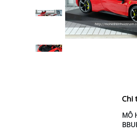
Chi 
MÔ H
BBU