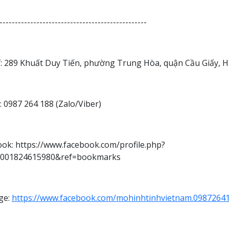
------------------------------------------------
ỉ: 289 Khuất Duy Tiến, phường Trung Hòa, quận Cầu Giấy, H
 0987 264 188 (Zalo/Viber)
ok: https://www.facebook.com/profile.php?
0001824615980&ref=bookmarks
ge:
https://www.facebook.com/mohinhtinhvietnam.0987264