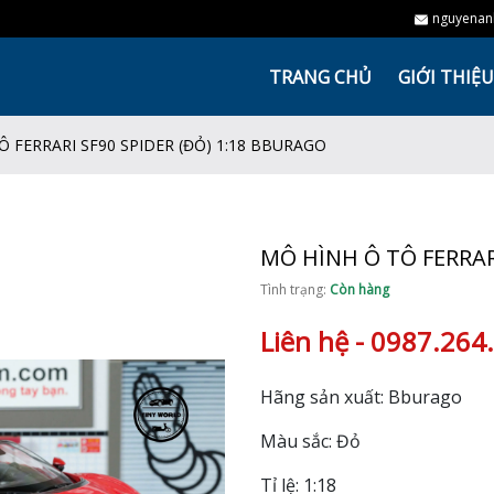
nguyenan
TRANG CHỦ
GIỚI THIỆU
Ô FERRARI SF90 SPIDER (ĐỎ) 1:18 BBURAGO
MÔ HÌNH Ô TÔ FERRAR
Tình trạng:
Còn hàng
Liên hệ - 0987.264.
Hãng sản xuất: Bburago
Màu sắc: Đỏ
Tỉ lệ: 1:18