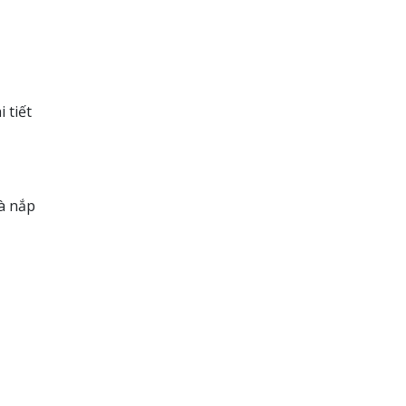
 tiết
à nắp