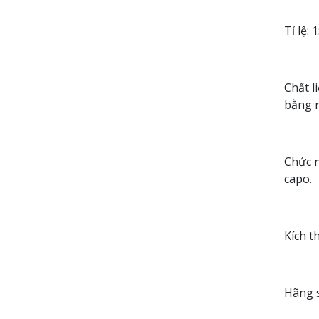
Tỉ lệ: 
Chất l
bằng 
Chức n
capo.
Kích t
Hãng s