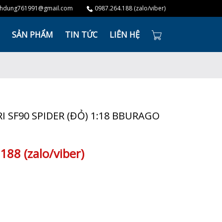
hdung761991@gmail.com
0987.264.188 (zalo/viber)
SẢN PHẨM
TIN TỨC
LIÊN HỆ
I SF90 SPIDER (ĐỎ) 1:18 BBURAGO
188 (zalo/viber)