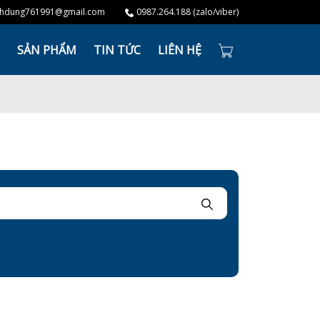
hdung761991@gmail.com
0987.264.188 (zalo/viber)
SẢN PHẨM
TIN TỨC
LIÊN HỆ