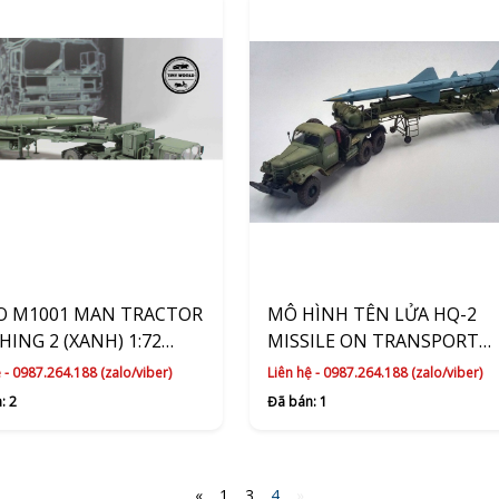
O M1001 MAN TRACTOR
MÔ HÌNH TÊN LỬA HQ-2
HING 2 (XANH) 1:72
MISSILE ON TRANSPORT
OGE MODELCOLLECT
TRAILER (XANH) TRUMPET
 - 0987.264.188 (zalo/viber)
Liên hệ - 0987.264.188 (zalo/viber)
: 2
Đã bán: 1
«
1
3
4
»