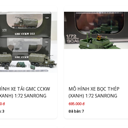
ÌNH XE TẢI GMC CCKW
MÔ HÌNH XE BỌC THÉP
(XANH) 1:72 SANRONG
(XANH) 1:72 SANRONG
0 đ
695.000 đ
: 3
Đã bán: 7