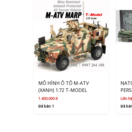
MÔ HÌNH Ô TÔ M-ATV
NAT
(XANH) 1:72 T-MODEL
PERS
SOM
1.400.000 đ
Liên hệ
Đã bán: 1
Đã bán