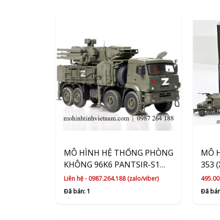
MÔ HÌNH HỆ THỐNG PHÒNG
MÔ H
KHÔNG 96K6 PANTSIR-S1
353 
(XANH) 1:72 PANZERKAMPF
Liên hệ - 0987.264.188 (zalo/viber)
495.00
Đã bán: 1
Đã bán